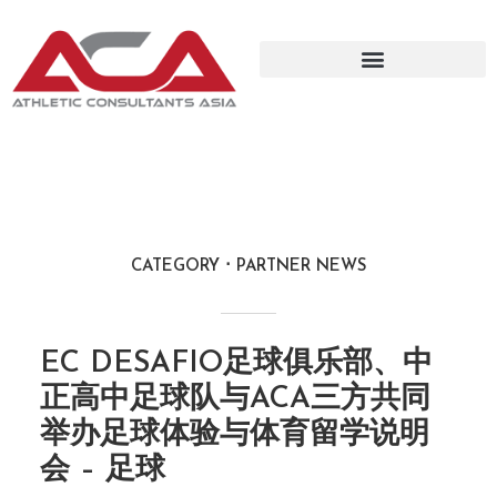
CATEGORY
PARTNER NEWS
EC DESAFIO足球俱乐部、中
正高中足球队与ACA三方共同
举办足球体验与体育留学说明
会 – 足球