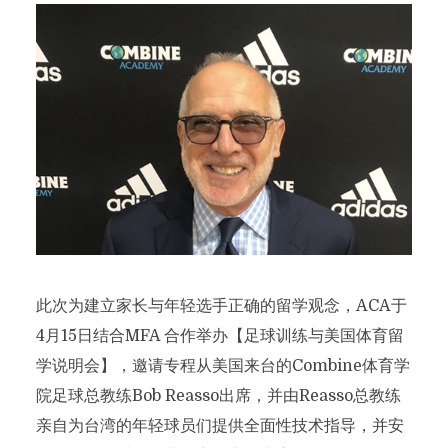
此次为建立家长与年轻选手正确的留学观念，ACA于
4月15日结合MFA 合作举办【足球训练与美国体育留
学说明会】，邀请专程从美国来台的Combine体育学
院足球总教练Bob Reasso出席，并由Reasso总教练
亲自为台湾的年轻球员们提供全面性技术指导，并安