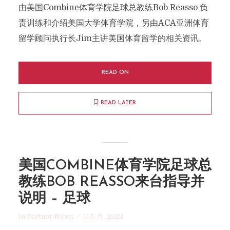
由美国Combine体育学院足球总教练Bob Reasso 负
责训练和介绍美国大学体育学院，另由ACA亚洲体育
留学顾问执行长Jim主讲美国体育留学的相关资讯。
READ ON
READ LATER
美国COMBINE体育学院足球总
教练BOB REASSO来台指导并
说明 – 足球
In
Partner News
11 5 月, 2023