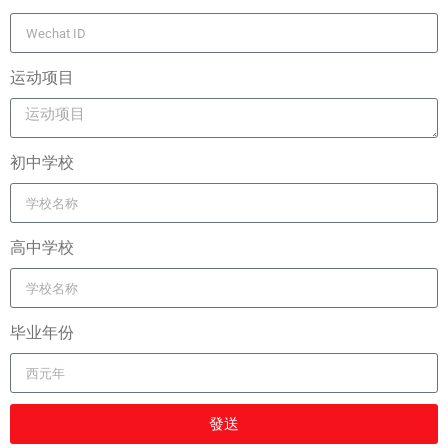
运动项目
初中学校
高中学校
毕业年份
發送