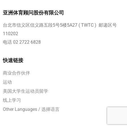
亚洲体育顾问股份有限公司
台北市信义区信义路五段5号5楼5A27 ( TWTC ) 邮递区号
110202
电话 02 2722 6828
快速链接
商业合作伙伴
运动
美国大学生运动员留学
线上学习
Other Languages / 选择语言