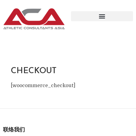
CHECKOUT
[woocommerce_checkout]
联络我们