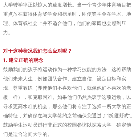
大学转学率正以惊人的速度增长。当一个青少年体育项目把
重点放在获得体育奖学金和榜单时，即使奖学金在学术、地
理、体育或社会上并不适合他们，他们的家庭也会感到压
力。
对于这种状况我们怎么应对呢？
1. 建立正确的观念
鼓励我们的孩子将运动作为一种学习技能的方法，这将帮助
他们未来人生，例如团队合作、建立自信、设定目标和实
现、尊重教练（即使他们不喜欢他们，就像他们不喜欢的老
板一样），和克服困难。如果他们仍然热衷于这项运动，以
寻求更高水准的机会，那么他们将专注于选择一所大学的正
确特征，并确保在与大学签约之前确保您通过了“断腿测试”。
鼓励学生运动员进行非正式的校园参访以探索大学，确定他
们是适合这间大学的。