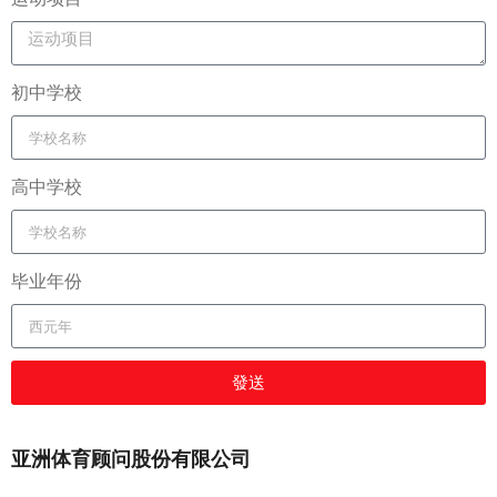
初中学校
高中学校
毕业年份
發送
亚洲体育顾问股份有限公司